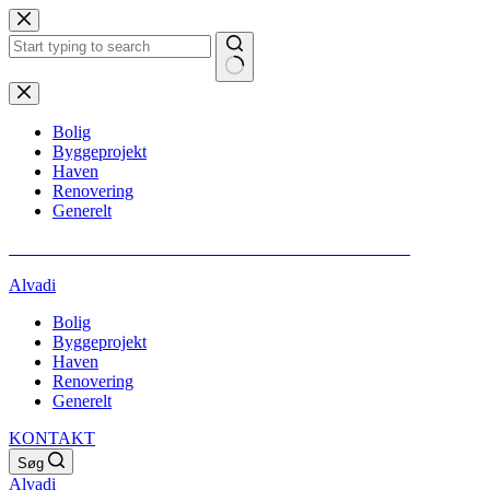
Fortsæt
til
indhold
Ingen
resultater
Bolig
Byggeprojekt
Haven
Renovering
Generelt
** VI GØR OPMÆRKSOM PÅ AT ALT INDHOLD ER SPONSORERET
Alvadi
Bolig
Byggeprojekt
Haven
Renovering
Generelt
KONTAKT
Søg
Alvadi