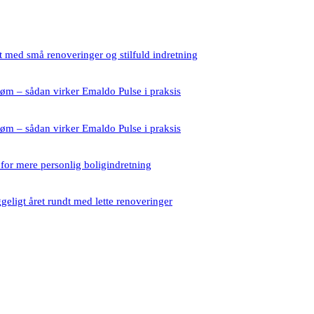
 med små renoveringer og stilfuld indretning
røm – sådan virker Emaldo Pulse i praksis
røm – sådan virker Emaldo Pulse i praksis
for mere personlig boligindretning
eligt året rundt med lette renoveringer