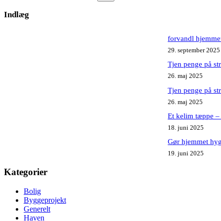
Ingen
resultater
Indlæg
forvandl hjemmet
29. september 2025
Tjen penge på st
26. maj 2025
Tjen penge på st
26. maj 2025
Et kelim tæppe – 
18. juni 2025
Gør hjemmet hygg
19. juni 2025
Kategorier
Bolig
Byggeprojekt
Generelt
Haven