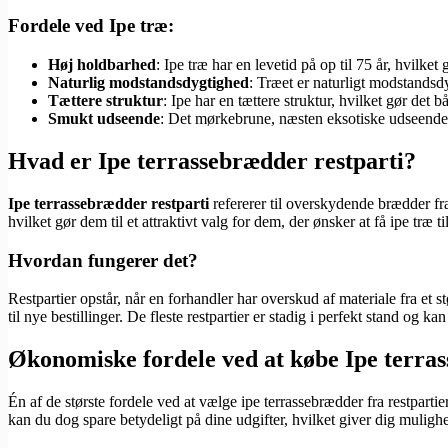
Fordele ved Ipe træ:
Høj holdbarhed
: Ipe træ har en levetid på op til 75 år, hvilket
Naturlig modstandsdygtighed
: Træet er naturligt modstandsd
Tættere struktur
: Ipe har en tættere struktur, hvilket gør det
Smukt udseende
: Det mørkebrune, næsten eksotiske udseende ti
Hvad er Ipe terrassebrædder restparti?
Ipe terrassebrædder restparti
refererer til overskydende brædder fra 
hvilket gør dem til et attraktivt valg for dem, der ønsker at få ipe træ ti
Hvordan fungerer det?
Restpartier opstår, når en forhandler har overskud af materiale fra et stø
til nye bestillinger. De fleste restpartier er stadig i perfekt stand og k
Økonomiske fordele ved at købe Ipe terras
Én af de største fordele ved at vælge ipe terrassebrædder fra restparti
kan du dog spare betydeligt på dine udgifter, hvilket giver dig muligh