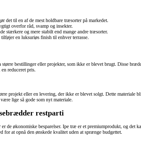
 gør det til en af de mest holdbare træsorter på markedet.
ygtigt overfor råd, svamp og insekter.
 både stærkere og mere stabilt end mange andre træsorter.
lføjer en luksuriøs finish til enhver terrasse.
større bestillinger eller projekter, som ikke er blevet brugt. Disse brædd
l en reduceret pris.
rre projekt eller en levering, der ikke er blevet solgt. Dette materiale bli
an være lige så gode som nyt materiale.
sebrædder restparti
er er de økonomiske besparelser. Ipe træ er et premiumprodukt, og det ka
ed for at opnå den ønskede kvalitet uden at sprænge budgettet.