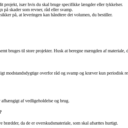
dit projekt, især hvis du skal bruge specifikke længder eller tykkelser.
egn på skader som revner, råd eller svamp.
sikker på, at leveringen kan håndtere det volumen, du bestiller.
 nemt bruges til store projekter. Husk at beregne mængden af materiale, d
rligt modstandsdygtige overfor råd og svamp og kræver kun periodisk r
r afhængigt af vedligeholdelse og brug.
?
 nye brædder, da de er overskudsmateriale, som skal afsættes hurtigt.