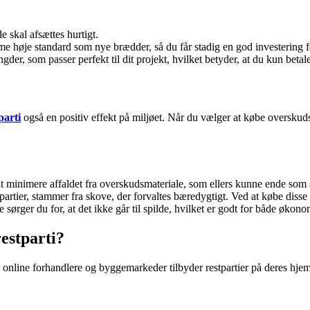
e skal afsættes hurtigt.
mme høje standard som nye brædder, så du får stadig en god investering 
der, som passer perfekt til dit projekt, hvilket betyder, at du kun betaler
parti
også en positiv effekt på miljøet. Når du vælger at købe overskud
at minimere affaldet fra overskudsmateriale, som ellers kunne ende som 
artier, stammer fra skove, der forvaltes bæredygtigt. Ved at købe disse 
sørger du for, at det ikke går til spilde, hvilket er godt for både økono
estparti?
nline forhandlere og byggemarkeder tilbyder restpartier på deres hjemme