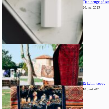
Tjen penge på st
26. maj 2025
Et kelim tæppe – 
18. juni 2025