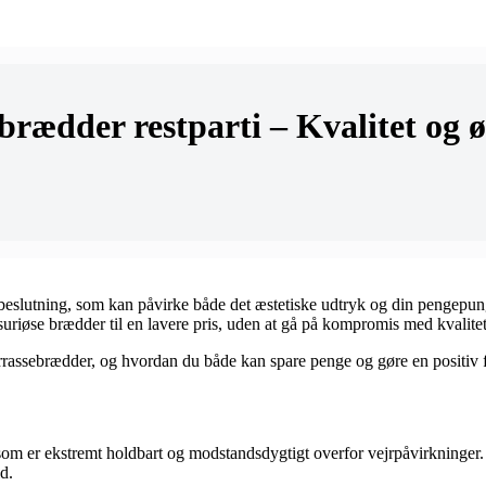
ebrædder restparti – Kvalitet og 
tig beslutning, som kan påvirke både det æstetiske udtryk og din pengepu
suriøse brædder til en lavere pris, uden at gå på kompromis med kvalite
terrassebrædder, og hvordan du både kan spare penge og gøre en positiv fo
, som er ekstremt holdbart og modstandsdygtigt overfor vejrpåvirkninger. I
d.